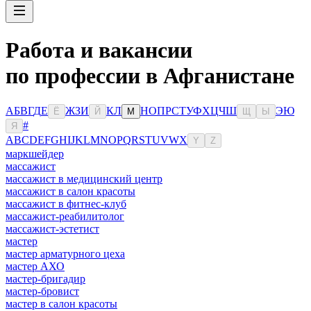
Работа и вакансии
по профессии в Афганистане
А
Б
В
Г
Д
Е
Ж
З
И
К
Л
Н
О
П
Р
С
Т
У
Ф
Х
Ц
Ч
Ш
Э
Ю
Ё
Й
М
Щ
Ы
#
Я
A
B
C
D
E
F
G
H
I
J
K
L
M
N
O
P
Q
R
S
T
U
V
W
X
Y
Z
маркшейдер
массажист
массажист в медицинский центр
массажист в салон красоты
массажист в фитнес-клуб
массажист-реабилитолог
массажист-эстетист
мастер
мастер арматурного цеха
мастер АХО
мастер-бригадир
мастер-бровист
мастер в салон красоты