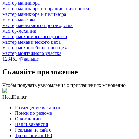
мастер маникюра
мастер маникюра и наращивания ногтей
мастер маникюра и педикюра
мастер массажа
мастер мебельного производства
мастер-механик
мастер механического участка
мастер механического цеха
мастер механосборочного цеха
мастер монтажного участка
1
2
3
4
5
...
47
дальше
Скачайте приложение
Чтобы получать уведомления о приглашениях мгновенно
HeadHunter
Размещение вакансий
Поиск по резюме
О компании
Наши вакансии
Реклама на сайте
Требования к ПО