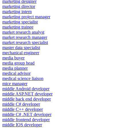
marketing designer
marketing director
marketing intern
marketing project manager
marketing specialist
marketing trainee
market research analyst
market research manager
market research specialist
master data specialist
mechanical engineer
media buyer
media group head
media planner
medical advisor
medical science liaison
mice manager
middle Android developer
middle ASP.NET developer
middle back end developer
middle C# developer
middle C++ developer
middle C# .NET developer
middle frontend developer
middle IOS developer