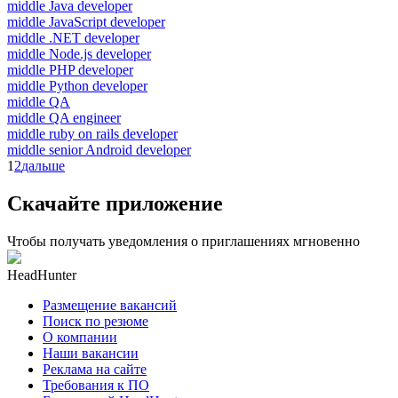
middle Java developer
middle JavaScript developer
middle .NET developer
middle Node.js developer
middle PHP developer
middle Python developer
middle QA
middle QA engineer
middle ruby on rails developer
middle senior Android developer
1
2
дальше
Скачайте приложение
Чтобы получать уведомления о приглашениях мгновенно
HeadHunter
Размещение вакансий
Поиск по резюме
О компании
Наши вакансии
Реклама на сайте
Требования к ПО