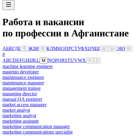
Работа и вакансии
по профессии в Афганистане
А
Б
В
Г
Д
Е
Ж
З
И
К
Л
М
Н
О
П
Р
С
Т
У
Ф
Х
Ц
Ч
Ш
Э
Ю
Ё
Й
Щ
Ы
Я
#
A
B
C
D
E
F
G
H
I
J
K
L
N
O
P
Q
R
S
T
U
V
W
X
M
Y
Z
machine learning engineer
magento developer
maintenance engineer
maintenance manager
management trainee
managing director
manual QA engineer
market access manager
market analyst
marketing analyst
marketing assistant
marketing communication manager
marketing communications specialist