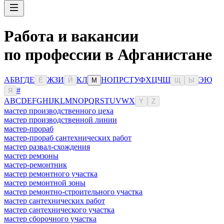
Работа и вакансии
по профессии в Афганистане
А
Б
В
Г
Д
Е
Ж
З
И
К
Л
Н
О
П
Р
С
Т
У
Ф
Х
Ц
Ч
Ш
Э
Ю
Ё
Й
М
Щ
Ы
#
Я
A
B
C
D
E
F
G
H
I
J
K
L
M
N
O
P
Q
R
S
T
U
V
W
X
Y
Z
мастер производственного цеха
мастер производственной линии
мастер-прораб
мастер-прораб сантехнических работ
мастер развал-схождения
мастер ремзоны
мастер-ремонтник
мастер ремонтного участка
мастер ремонтной зоны
мастер ремонтно-строительного участка
мастер сантехнических работ
мастер сантехнического участка
мастер сборочного участка