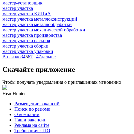
мастер-установщик
мастер участка
мастер участка КИПиА
мастер участка металлоконструкций
мастер участка металлообработки
мастер участка механической обработки
мастер участка производства
мастер участка раскроя
мастер участка сборки
мастер участка упаковки
В начало
3
4
5
6
7
...
47
дальше
Скачайте приложение
Чтобы получать уведомления о приглашениях мгновенно
HeadHunter
Размещение вакансий
Поиск по резюме
О компании
Наши вакансии
Реклама на сайте
Требования к ПО