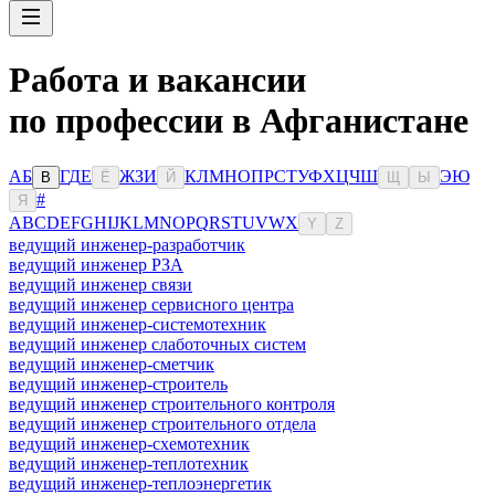
Работа и вакансии
по профессии в Афганистане
А
Б
Г
Д
Е
Ж
З
И
К
Л
М
Н
О
П
Р
С
Т
У
Ф
Х
Ц
Ч
Ш
Э
Ю
В
Ё
Й
Щ
Ы
#
Я
A
B
C
D
E
F
G
H
I
J
K
L
M
N
O
P
Q
R
S
T
U
V
W
X
Y
Z
ведущий инженер-разработчик
ведущий инженер РЗА
ведущий инженер связи
ведущий инженер сервисного центра
ведущий инженер-системотехник
ведущий инженер слаботочных систем
ведущий инженер-сметчик
ведущий инженер-строитель
ведущий инженер строительного контроля
ведущий инженер строительного отдела
ведущий инженер-схемотехник
ведущий инженер-теплотехник
ведущий инженер-теплоэнергетик