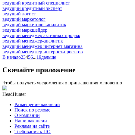
ведущий кредитный специалист
ведущий кредитный эксперт
ведущий логист
ведущий маркетолог
ведущий маркетолог-аналитик
ведущий маркшейдер
ведущий менеджер активных продаж
ведущий менеджер-аналитик
ведущий менеджер интернет-магазина
ведущий менеджер интернет-проектов
В начало
2
3
4
5
6
...
19
дальше
Скачайте приложение
Чтобы получать уведомления о приглашениях мгновенно
HeadHunter
Размещение вакансий
Поиск по резюме
О компании
Наши вакансии
Реклама на сайте
Требования к ПО