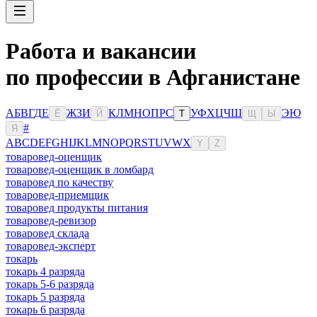
Работа и вакансии
по профессии в Афганистане
А
Б
В
Г
Д
Е
Ж
З
И
К
Л
М
Н
О
П
Р
С
У
Ф
Х
Ц
Ч
Ш
Э
Ю
Ё
Й
Т
Щ
Ы
#
Я
A
B
C
D
E
F
G
H
I
J
K
L
M
N
O
P
Q
R
S
T
U
V
W
X
Y
Z
товаровед-оценщик
товаровед-оценщик в ломбард
товаровед по качеству
товаровед-приемщик
товаровед продукты питания
товаровед-ревизор
товаровед склада
товаровед-эксперт
токарь
токарь 4 разряда
токарь 5-6 разряда
токарь 5 разряда
токарь 6 разряда