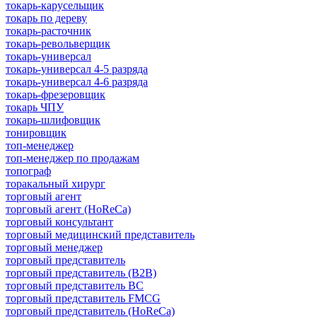
токарь-карусельщик
токарь по дереву
токарь-расточник
токарь-револьверщик
токарь-универсал
токарь-универсал 4-5 разряда
токарь-универсал 4-6 разряда
токарь-фрезеровщик
токарь ЧПУ
токарь-шлифовщик
тонировщик
топ-менеджер
топ-менеджер по продажам
топограф
торакальный хирург
торговый агент
торговый агент (HoReCa)
торговый консультант
торговый медицинский представитель
торговый менеджер
торговый представитель
торговый представитель (B2B)
торговый представитель BC
торговый представитель FMCG
торговый представитель (HoReCa)