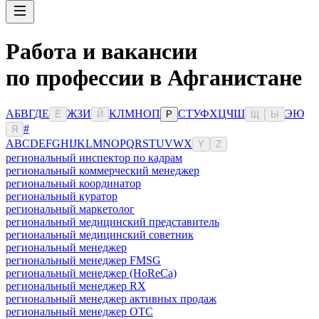
Работа и вакансии
по профессии в Афганистане
А
Б
В
Г
Д
Е
Ж
З
И
К
Л
М
Н
О
П
С
Т
У
Ф
Х
Ц
Ч
Ш
Э
Ю
Ё
Й
Р
Щ
Ы
#
Я
A
B
C
D
E
F
G
H
I
J
K
L
M
N
O
P
Q
R
S
T
U
V
W
X
Y
Z
региональный инспектор по кадрам
региональный коммерческий менеджер
региональный координатор
региональный куратор
региональный маркетолог
региональный медицинский представитель
региональный медицинский советник
региональный менеджер
региональный менеджер FMSG
региональный менеджер (HoReCa)
региональный менеджер RX
региональный менеджер активных продаж
региональный менеджер ОТС