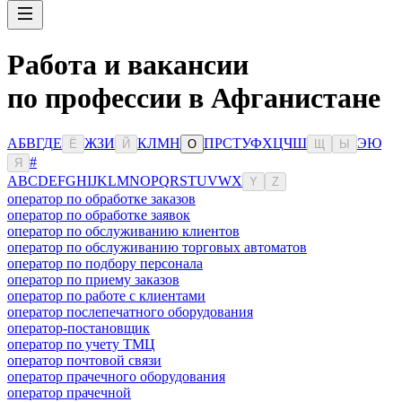
Работа и вакансии
по профессии в Афганистане
А
Б
В
Г
Д
Е
Ж
З
И
К
Л
М
Н
П
Р
С
Т
У
Ф
Х
Ц
Ч
Ш
Э
Ю
Ё
Й
О
Щ
Ы
#
Я
A
B
C
D
E
F
G
H
I
J
K
L
M
N
O
P
Q
R
S
T
U
V
W
X
Y
Z
оператор по обработке заказов
оператор по обработке заявок
оператор по обслуживанию клиентов
оператор по обслуживанию торговых автоматов
оператор по подбору персонала
оператор по приему заказов
оператор по работе с клиентами
оператор послепечатного оборудования
оператор-постановщик
оператор по учету ТМЦ
оператор почтовой связи
оператор прачечного оборудования
оператор прачечной