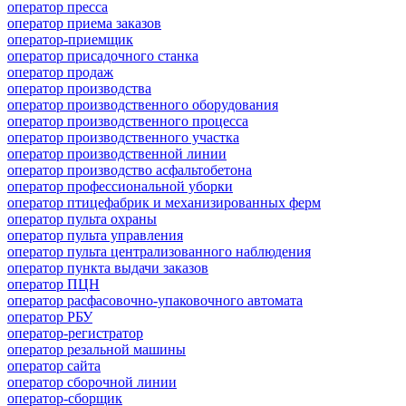
оператор пресса
оператор приема заказов
оператор-приемщик
оператор присадочного станка
оператор продаж
оператор производства
оператор производственного оборудования
оператор производственного процесса
оператор производственного участка
оператор производственной линии
оператор производство асфальтобетона
оператор профессиональной уборки
оператор птицефабрик и механизированных ферм
оператор пульта охраны
оператор пульта управления
оператор пульта централизованного наблюдения
оператор пункта выдачи заказов
оператор ПЦН
оператор расфасовочно-упаковочного автомата
оператор РБУ
оператор-регистратор
оператор резальной машины
оператор сайта
оператор сборочной линии
оператор-сборщик