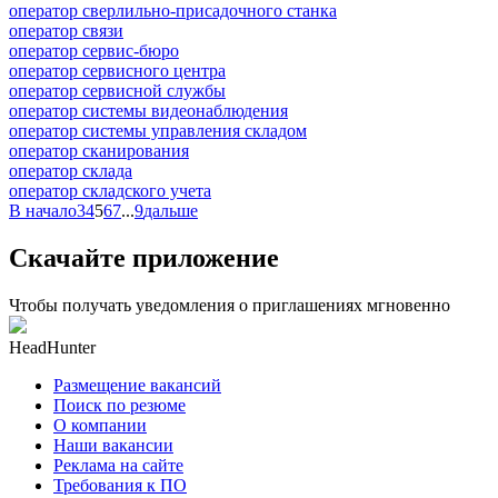
оператор сверлильно-присадочного станка
оператор связи
оператор сервис-бюро
оператор сервисного центра
оператор сервисной службы
оператор системы видеонаблюдения
оператор системы управления складом
оператор сканирования
оператор склада
оператор складского учета
В начало
3
4
5
6
7
...
9
дальше
Скачайте приложение
Чтобы получать уведомления о приглашениях мгновенно
HeadHunter
Размещение вакансий
Поиск по резюме
О компании
Наши вакансии
Реклама на сайте
Требования к ПО