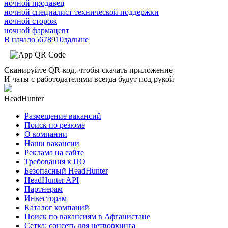
ночной продавец
ночной специалист технической поддержки
ночной сторож
ночной фармацевт
В начало
5
6
7
8
9
10
дальше
Сканируйте QR-код, чтобы скачать приложение
И чаты с работодателями всегда будут под рукой
HeadHunter
Размещение вакансий
Поиск по резюме
О компании
Наши вакансии
Реклама на сайте
Требования к ПО
Безопасный HeadHunter
HeadHunter API
Партнерам
Инвесторам
Каталог компаний
Поиск по вакансиям в Афганистане
Сетка: соцсеть для нетворкинга