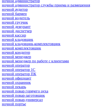
ночной администратор
ночной администратор службы приема и размещения
ночной аудитор
ночной бармен
ночной водитель
ночной грузчик
ночной дежурант
ночной диспетчер
ночной кассир
ночной кладовщик
ночной кладовщик-комплектовщик
ночной комплектовщик
ночной кондитер
ночной менеджер
ночной менеджер по работе с клиентами
ночной оператор
ночной оператор 1С
ночной оператор ПК
ночной официант
ночной охранник
ночной пекарь
ночной повар горячего цеха
ночной повар-заготовщик
ночной повар-универсал
ночной портье