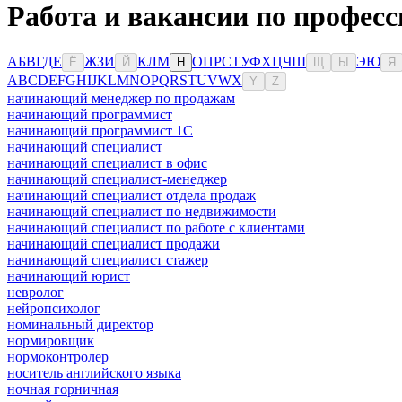
Работа и вакансии по профес
А
Б
В
Г
Д
Е
Ж
З
И
К
Л
М
О
П
Р
С
Т
У
Ф
Х
Ц
Ч
Ш
Э
Ю
Ё
Й
Н
Щ
Ы
Я
A
B
C
D
E
F
G
H
I
J
K
L
M
N
O
P
Q
R
S
T
U
V
W
X
Y
Z
начинающий менеджер по продажам
начинающий программист
начинающий программист 1С
начинающий специалист
начинающий специалист в офис
начинающий специалист-менеджер
начинающий специалист отдела продаж
начинающий специалист по недвижимости
начинающий специалист по работе с клиентами
начинающий специалист продажи
начинающий специалист стажер
начинающий юрист
невролог
нейропсихолог
номинальный директор
нормировщик
нормоконтролер
носитель английского языка
ночная горничная