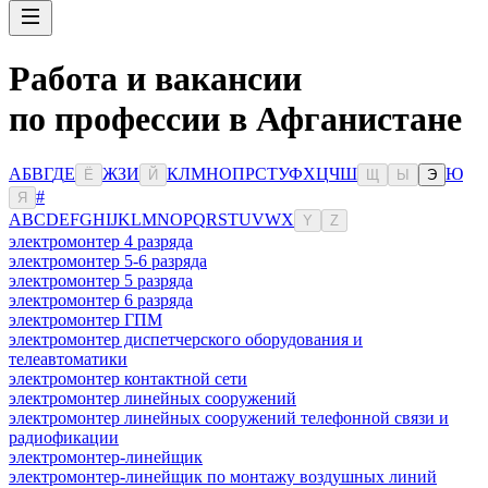
Работа и вакансии
по профессии в Афганистане
А
Б
В
Г
Д
Е
Ж
З
И
К
Л
М
Н
О
П
Р
С
Т
У
Ф
Х
Ц
Ч
Ш
Ю
Ё
Й
Щ
Ы
Э
#
Я
A
B
C
D
E
F
G
H
I
J
K
L
M
N
O
P
Q
R
S
T
U
V
W
X
Y
Z
электромонтер 4 разряда
электромонтер 5-6 разряда
электромонтер 5 разряда
электромонтер 6 разряда
электромонтер ГПМ
электромонтер диспетчерского оборудования и
телеавтоматики
электромонтер контактной сети
электромонтер линейных сооружений
электромонтер линейных сооружений телефонной связи и
радиофикации
электромонтер-линейщик
электромонтер-линейщик по монтажу воздушных линий