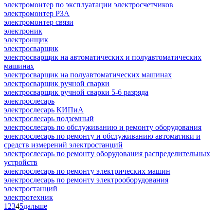
электромонтер по эксплуатации электросчетчиков
электромонтер РЗА
электромонтер связи
электроник
электронщик
электросварщик
электросварщик на автоматических и полуавтоматических
машинах
электросварщик на полуавтоматических машинах
электросварщик ручной сварки
электросварщик ручной сварки 5-6 разряда
электрослесарь
электрослесарь КИПиА
электрослесарь подземный
электрослесарь по обслуживанию и ремонту оборудования
электрослесарь по ремонту и обслуживанию автоматики и
средств измерений электростанций
электрослесарь по ремонту оборудования распределительных
устройств
электрослесарь по ремонту электрических машин
электрослесарь по ремонту электрооборудования
электростанций
электротехник
1
2
3
4
5
дальше