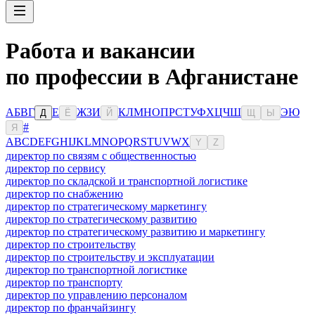
Работа и вакансии
по профессии в Афганистане
А
Б
В
Г
Е
Ж
З
И
К
Л
М
Н
О
П
Р
С
Т
У
Ф
Х
Ц
Ч
Ш
Э
Ю
Д
Ё
Й
Щ
Ы
#
Я
A
B
C
D
E
F
G
H
I
J
K
L
M
N
O
P
Q
R
S
T
U
V
W
X
Y
Z
директор по связям с общественностью
директор по сервису
директор по складской и транспортной логистике
директор по снабжению
директор по стратегическому маркетингу
директор по стратегическому развитию
директор по стратегическому развитию и маркетингу
директор по строительству
директор по строительству и эксплуатации
директор по транспортной логистике
директор по транспорту
директор по управлению персоналом
директор по франчайзингу