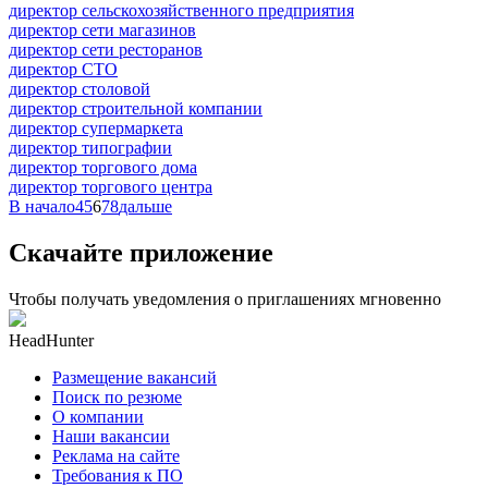
директор сельскохозяйственного предприятия
директор сети магазинов
директор сети ресторанов
директор СТО
директор столовой
директор строительной компании
директор супермаркета
директор типографии
директор торгового дома
директор торгового центра
В начало
4
5
6
7
8
дальше
Скачайте приложение
Чтобы получать уведомления о приглашениях мгновенно
HeadHunter
Размещение вакансий
Поиск по резюме
О компании
Наши вакансии
Реклама на сайте
Требования к ПО