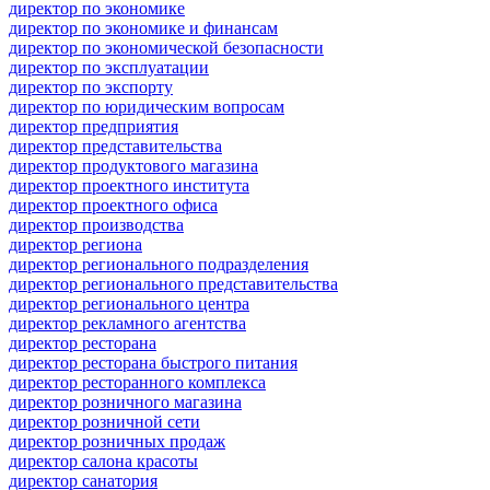
директор по экономике
директор по экономике и финансам
директор по экономической безопасности
директор по эксплуатации
директор по экспорту
директор по юридическим вопросам
директор предприятия
директор представительства
директор продуктового магазина
директор проектного института
директор проектного офиса
директор производства
директор региона
директор регионального подразделения
директор регионального представительства
директор регионального центра
директор рекламного агентства
директор ресторана
директор ресторана быстрого питания
директор ресторанного комплекса
директор розничного магазина
директор розничной сети
директор розничных продаж
директор салона красоты
директор санатория