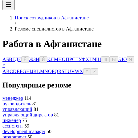
Поиск сотрудников в Афганистане
/
Резюме специалистов в Афганистане
Работа в Афганистане
А
Б
В
Г
Д
Е
Ж
З
И
К
Л
М
Н
О
П
Р
С
Т
У
Ф
Х
Ц
Ч
Ш
Э
Ю
Ё
Й
Щ
Ы
Я
#
A
B
C
D
E
F
G
H
I
J
K
L
M
N
O
P
Q
R
S
T
U
V
W
X
Y
Z
Популярные резюме
менеджер
114
руководитель
81
управляющий
81
управляющий директор
81
инженер
75
ассистент
59
development manager
50
programmer
50