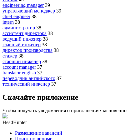
engineering manager
39
управляющий менеджер
39
chief engineer
38
intern
38
администратор
38
ассистент директора
38
ведущий инженер
38
главный инженер
38
директор производства
38
стажер
38
старший инженер
38
account manager
37
translator english
37
переводчик английского
37
технический инженер
37
Скачайте приложение
Чтобы получать уведомления о приглашениях мгновенно
HeadHunter
Размещение вакансий
Поиск по резюме