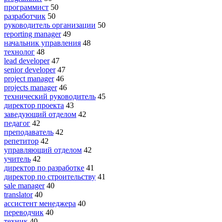
программист
50
разработчик
50
руководитель организации
50
reporting manager
49
начальник управления
48
технолог
48
lead developer
47
senior developer
47
project manager
46
projects manager
46
технический руководитель
45
директор проекта
43
заведующий отделом
42
педагог
42
преподаватель
42
репетитор
42
управляющий отделом
42
учитель
42
директор по разработке
41
директор по строительству
41
sale manager
40
translator
40
ассистент менеджера
40
переводчик
40
техник
40