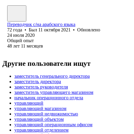
Переводчик с/на арабского языка
72
года
•
Был
11 октября 2021
•
Обновлено
24 июля 2020
Общий опыт
48
лет
11
месяцев
Другие пользователи ищут
заместитель генерального директора
заместитель директора
заместитель руководителя
заместитель управляющего магазином
начальник операционного отдела
управляющий
управляющий магазином
управляющий недвижимостью
управляющий объектом
управляющий операционным офисом
управляющий отделением