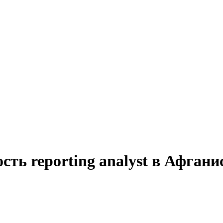
сть reporting analyst в Афгани