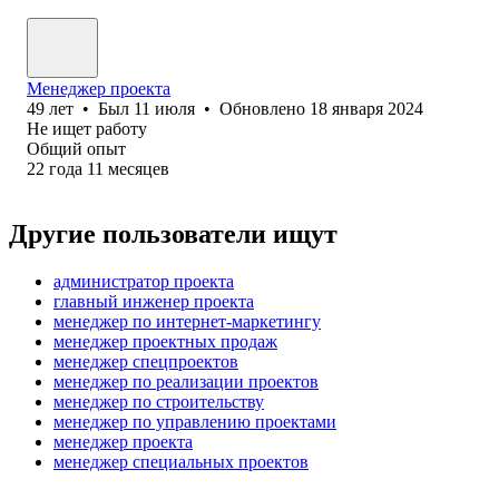
Менеджер проекта
49
лет
•
Был
11 июля
•
Обновлено
18 января 2024
Не ищет работу
Общий опыт
22
года
11
месяцев
Другие пользователи ищут
администратор проекта
главный инженер проекта
менеджер по интернет-маркетингу
менеджер проектных продаж
менеджер спецпроектов
менеджер по реализации проектов
менеджер по строительству
менеджер по управлению проектами
менеджер проекта
менеджер специальных проектов