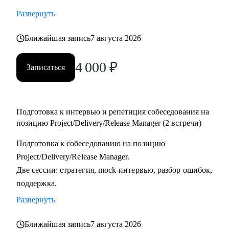
тестировщикам, которые планируют переход в управление
Развернуть
проектами или релизами.
• Тимлидам и начинающим менеджерам, которым нужен
Ближайшая запись
7 августа 2026
внешний взгляд на резюме, карьерный трек и точки роста.
4 000
₽
• IT-специалистам, которые хотят системно подойти к
Записаться
карьере, а не просто “стрелять откликами” в разные
стороны.
Подготовка к интервью и репетиция собеседования на
позицию Project/Delivery/Release Manager (2 встречи)
Подготовка к собеседованию на позицию
Project/Delivery/Release Manager.
Две сессии: стратегия, mock-интервью, разбор ошибок,
поддержка.
Развернуть
Ближайшая запись
7 августа 2026