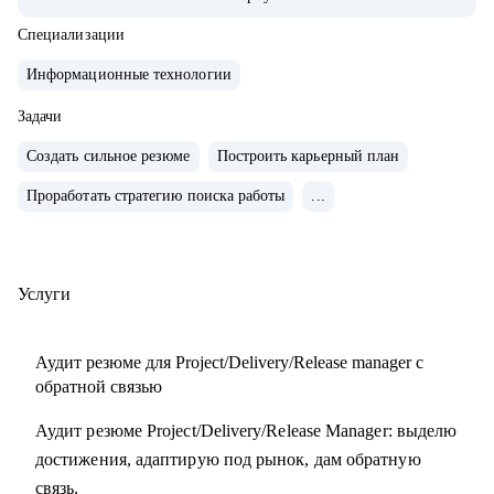
• Обучение и сертификаты:
• 2024 — ITSM. Основы управления ИТ-услугами
Специализации
• 2023 — «Поколение Python: курс для продвинутых»
Информационные технологии
• 2022 — «Поколение Python: курс для начинающих»
• 2021 — Kanban System Design, Professional Scrum Master
Задачи
Создать сильное резюме
Построить карьерный план
С чем помогу:
Проработать стратегию поиска работы
...
• Аудит резюме для Project / Delivery / Release Manager
• Карьерный трек и цель
• Подготовка к собеседованиям
• Переход в управление из разработки / аналитики /
Услуги
тестирования
Аудит резюме для Project/Delivery/Release manager с
Кому могу помочь:
обратной связью
• Project / Delivery / Release менеджерам, которые хотят
Аудит резюме Project/Delivery/Release Manager: выделю
усилить резюме, поднять отклики и двигаться к более
достижения, адаптирую под рынок, дам обратную
сильным компаниям.
связь.
• Системным и продуктовым аналитикам, разработчикам и