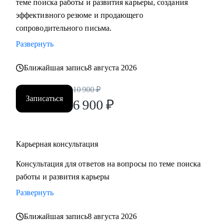
теме поиска работы и развития карьеры, создания
• Составить «продающее» резюме (самостоятельно
эффективного резюме и продающего
пропишу все блоки)
сопроводительного письма.
• Подготовиться к прохождению собеседований любого
Развернуть
формата
• Выбрать между несколькими предложениями о работе и
Ближайшая запись
8 августа 2026
др.
10 900
₽
Записаться
Кому могу помочь:
6 900
₽
Руководителям и специалистам из сфер производства, с/х,
строительства, торговли, услуг, медицины, онлайн-
сервисов и из госструктур по функциям:
Карьерная консультация
• Топ-менеджмент и управление проектами
Консультация для ответов на вопросы по теме поиска
• Административный блок (финансы, юриспруденция, HR,
работы и развития карьеры
ОТиТБ, СБ, ПТО, АХО, GR, секретариат, сметно-
договорная работа)
Развернуть
• Коммерческий блок и логистика, ВЭД
Ближайшая запись
8 августа 2026
• Производственно-технический блок, строительство