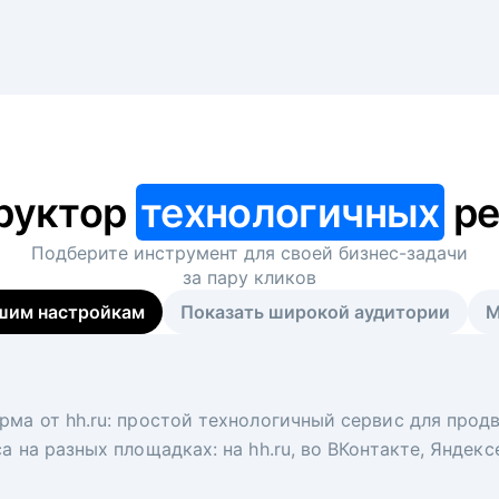
руктор
технологичных
ре
Подберите инструмент для своей
бизнес-задачи
за пару кликов
шим настройкам
Показать широкой аудитории
М
я
 рекрутер
рма от hh.ru: простой технологичный сервис для прод
 для вакансий на главной странице hh.ru. Увеличивает
под ключ. Решите, сколько кандидатов и когда вам нуж
а на разных площадках: на hh.ru, во ВКонтакте, Яндек
ологи, рекрутеры и проектные менеджеры hh.ru с цел
тов