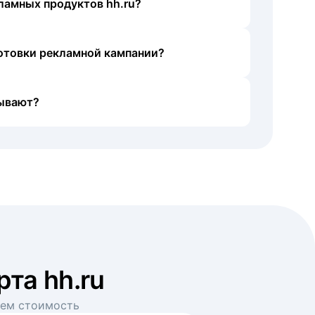
ламных продуктов hh.ru?
готовки рекламной кампании?
ывают?
рта hh.ru
аем стоимость