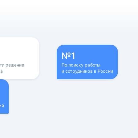
№1
йти решение
По поиску работы
са
и сотрудников в России
ий