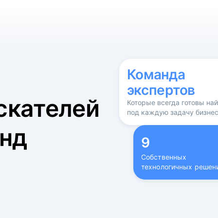
б
Команда
экспертов
скателей
Которые всегда готовы на
под каждую задачу бизне
нд
9
Собственных
технологичных решен