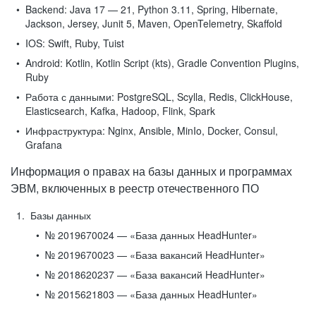
Backend:
Java 17 — 21, Python 3.11, Spring, Hibernate,
Jackson, Jersey, Junit 5, Maven, OpenTelemetry, Skaffold
IOS:
Swift, Ruby, Tuist
Android:
Kotlin, Kotlin Script (kts), Gradle Convention Plugins,
Ruby
Работа с данными:
PostgreSQL, Scylla, Redis, ClickHouse,
Elasticsearch, Kafka, Hadoop, Flink, Spark
Инфраструктура:
Nginx, Ansible, MinIo, Docker, Consul,
Grafana
Информация о правах на базы данных и программах
ЭВМ, включенных в реестр отечественного ПО
Базы данных
№ 2019670024 — «База данных HeadHunter»
№ 2019670023 — «База вакансий HeadHunter»
№ 2018620237 — «База вакансий HeadHunter»
№ 2015621803 — «База данных HeadHunter»