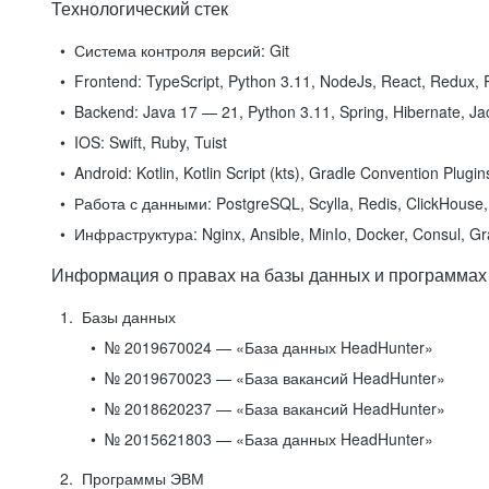
Технологический стек
Система контроля версий:
Git
Frontend:
TypeScript, Python 3.11, NodeJs, React, Redux, R
Backend:
Java 17 — 21, Python 3.11, Spring, Hibernate, Jac
IOS:
Swift, Ruby, Tuist
Android:
Kotlin, Kotlin Script (kts), Gradle Convention Plugi
Работа с данными:
PostgreSQL, Scylla, Redis, ClickHouse, 
Инфраструктура:
Nginx, Ansible, MinIo, Docker, Consul, G
Информация о правах на базы данных и программах
Базы данных
№ 2019670024 — «База данных HeadHunter»
№ 2019670023 — «База вакансий HeadHunter»
№ 2018620237 — «База вакансий HeadHunter»
№ 2015621803 — «База данных HeadHunter»
Программы ЭВМ