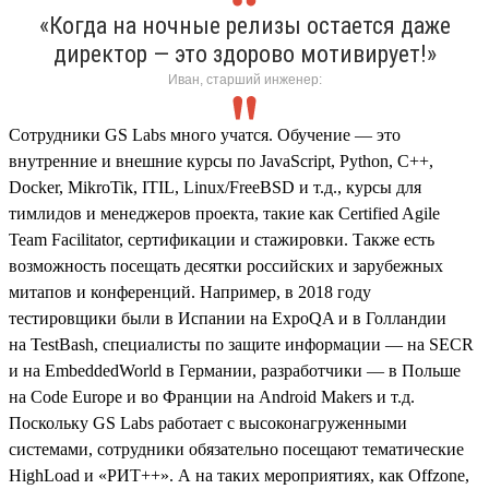
«Когда на ночные релизы остается даже
директор — это здорово мотивирует!»
Иван, старший инженер:
Сотрудники GS Labs много учатся. Обучение — это
внутренние и внешние курсы по JavaScript, Python, С++,
Dоcker, MikroTik, ITIL, Linux/FreeBSD и т.д., курсы для
тимлидов и менеджеров проекта, такие как Certified Agile
Team Facilitator, сертификации и стажировки. Также есть
возможность посещать десятки российских и зарубежных
митапов и конференций. Например, в 2018 году
тестировщики были в Испании на ExpoQA и в Голландии
на TestBash, специалисты по защите информации — на SECR
и на EmbeddedWorld в Германии, разработчики — в Польше
на Code Europe и во Франции на Android Мakers и т.д.
Поскольку GS Labs работает с высоконагруженными
системами, сотрудники обязательно посещают тематические
HighLoad и «РИТ++». А на таких мероприятиях, как Offzone,